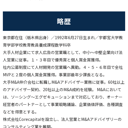
略歴
東京都在住（栃木県出身）／1992年6月27日生まれ／宇都宮大学教
育学部学校教育教員養成課程数学科卒
大手人材企業にて求人広告の営業職として、中小～中堅企業向け法
人営業に従事。１・３年目で優秀賞と個人賞金賞獲得。
社内公募制度にて人材開発の営業職へ異動。４・５・６年目で全社
MVPと２度の個人賞金賞獲得。事業部最年少課長となる。
大手M&A仲介会社に転職しM&Aアドバイザー業務に従事。60社以上
のアドバイザー契約、20社以上のM&A成約を経験。 M&Aにおいて
は、ソーシング～エグゼキューションまで対応しており、オーナー
経営者のパートナーとして事業戦略議論、企業価値評価、各種調査
などを得意とする。
株式会社Corecapitalを設立し、法人営業とM&Aアドバイザリーの
コンサルティング業を展開。