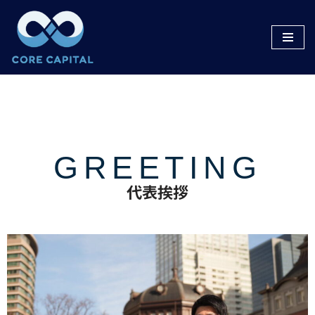
コ
ン
テ
ン
ツ
へ
ス
キ
GREETING
ッ
代表挨拶
プ